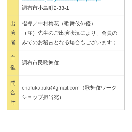
調布市小島町2-33-1
出
指導／中村梅花（歌舞伎俳優）
演
（注）先生のご出演状況により、会員の
者
みでのお稽古となる場合もございます；
主
調布市民歌舞伎
催
問
chofukabuki@gmail.com
（歌舞伎ワーク
合
ショップ担当宛）
せ