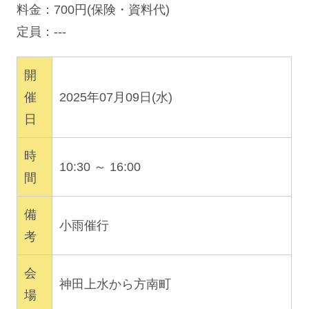
料金：700円(保険・資料代)
定員：---
開
催
2025年07月09日(水)
日
時
10:30 ～ 16:00
間
備
小雨催行
考
会
神田上水から方南町
場