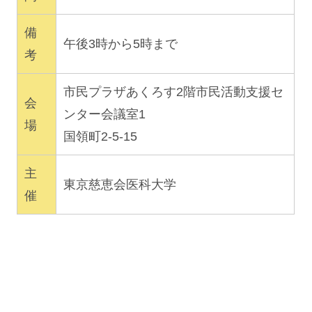
備
午後3時から5時まで
考
市民プラザあくろす2階市民活動支援セ
会
ンター会議室1
場
国領町2-5-15
主
東京慈恵会医科大学
催