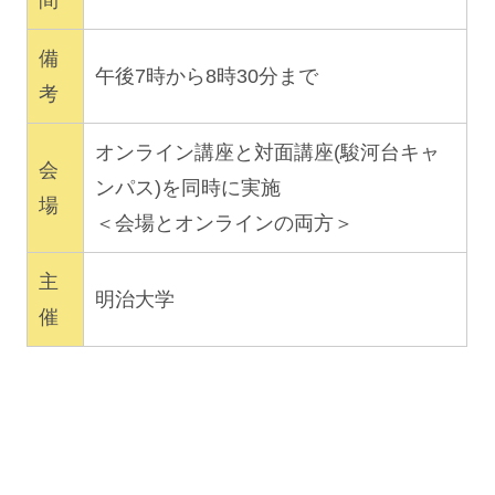
間
備
午後7時から8時30分まで
考
オンライン講座と対面講座(駿河台キャ
会
ンパス)を同時に実施
場
＜会場とオンラインの両方＞
主
明治大学
催