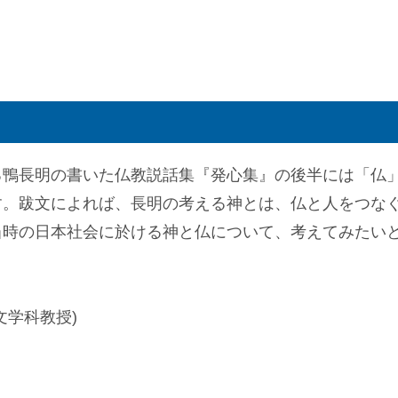
る鴨長明の書いた仏教説話集『発心集』の後半には「仏
す。跋文によれば、長明の考える神とは、仏と人をつな
当時の日本社会に於ける神と仏について、考えてみたい
文学科教授)