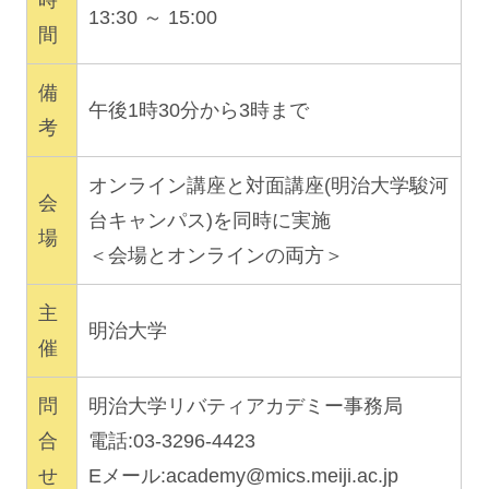
時
13:30 ～ 15:00
間
備
午後1時30分から3時まで
考
オンライン講座と対面講座(明治大学駿河
会
台キャンパス)を同時に実施
場
＜会場とオンラインの両方＞
主
明治大学
催
問
明治大学リバティアカデミー事務局
合
電話:03-3296-4423
せ
Eメール:
academy@mics.meiji.ac.jp