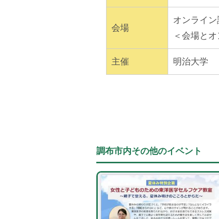
オンライン
会場
＜会場とオ
主催
明治大学
調布市内その他のイベント