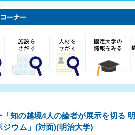
す。
「知の越境4人の論者が展示を切る 
ジウム」(対面)(明治大学)