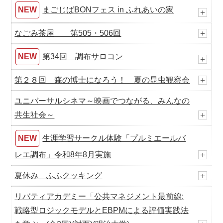
NEW
まごじばBONフェス in ふれあいの家
＋
なごみ茶屋 第505・506回
＋
NEW
第34回 調布サロコン
＋
第２８回 森の博士になろう！ 夏の昆虫観察会
＋
ユニバーサルシネマ～映画でつながる、みんなの
共生社会～
＋
NEW
生涯学習サークル体験「プルミエールバ
レエ調布」令和8年8月実施
＋
夏休み ふふクッキング
＋
リバティアカデミー「公共マネジメント最前線:
戦略型ロジックモデルとEBPMによる評価実践法