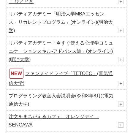
ェ ひととき
＋
リバティアカデミー「明治大学MBAエッセン
ス・リカレントプログラム」(オンライン)(明治大
学)
＋
リバティアカデミー「今すぐ使える心理学コミュ
ニケーションスキル-アドバンス編」(オンライン)
(明治大学)
＋
NEW
ファンメイドライブ「TETOEC」(電気通
信大学)
＋
プログラミング教室入会説明会(令和8年8月)(電気
通信大学)
＋
注文をまちがえるカフェ オレンジデイ
SENGAWA
＋