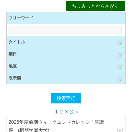
フリーワード
タイトル
＋
期日
＋
地区
＋
表示順
＋
1
2
3
次＞
2026年度前期ウィークエンドカレッジ「箏講
座」(桐朋学園大学)
＋