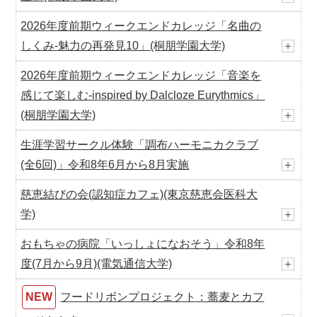
2026年度前期ウィークエンドカレッジ「名曲の
しくみ-魅力の再発見10」(桐朋学園大学)
＋
2026年度前期ウィークエンドカレッジ「音楽を
感じて楽しむ-inspired by Dalcloze Eurythmics」
(桐朋学園大学)
＋
生涯学習サークル体験「調布ハーモニカクラブ
(全6回)」令和8年6月から8月実施
＋
慈恵結びの会(認知症カフェ)(東京慈恵会医科大
学)
＋
おもちゃの病院「いっしょになおそう」令和8年
度(7月から9月)(電気通信大学)
＋
NEW
フードリボンプロジェクト：蕎麦とカフ